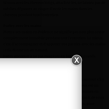
Si vous avez les cheveux longs, attachez-les, ne laissez pas de
mèches dépasser au risque d’avoir les mains dans les
cheveux pendant tout l’entretien.
Parlez avec les mains
Mettre ses mains en évidence ne signifie pas non plus rester
complètement immobile pendant tout l’entretien. Le mieux,
c’est d’accompagner et d’appuyer vos paroles avec les mains
; cela donne un air naturel.
Faites attention à ne pas exagérer en faisant de grands
gestes.
Regardez le(s) recruteur(s) dans les yeux
Il s’agit peut-être là de l’exercice le plus difficile, surtout s’il y
a plusieurs interlocuteurs. Regarder dans les yeux est un
signe de confiance en soi. S’il y a plusieurs personnes en
face de vous, faites en sorte d’alterner votre regard, de vous
adresser à toutes ces personnes en même temps, pour