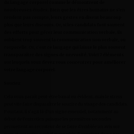
du langage corporel comme le démontrent de
nombreuses études. Bien que les êtres humains ne s’en
rendent pas compte, leurs gestes en disent beaucoup
plus que leurs discours. Or, si les candidats font souvent
des efforts pour gérer leur communication verbale, ils
oublient trop souvent la communication non verbale, ou
corporelle. Or, c’est ce langage qui laisse le plus souvent
transparaître des signes de nervosité. Voici 7 éléments
sur lesquels vous devez vous concentrer pour améliorer
votre langage corporel.
Souriez
Cela vous paraît peut-être banal ou évident, mais le stress
peut vite faire disparaître le sourire du visage des candidats.
Pourtant, il s’agit là d’un signe essentiel, notamment au
début de l’entretien puisque les premières secondes
permettent au recruteur de se faire d’emblée un avis sur
vous et sur votre capital sympathie. Il convient de ne pas