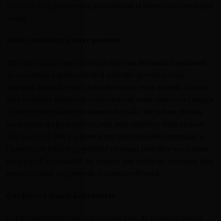
Si c’est le cas, prenez vos précautions et lavez-vous les mains
avant.
Faites attention à votre posture
Attendez qu’on vous offre un siège ou demandez poliment
au recruteur à quel endroit il souhaite que vous vous
asseyiez avant de vous précipiter pour vous asseoir. Si vous
êtes avachi et affalé sur votre fauteuil, vous renvoyez l’image
d’une personnalité paresseuse et molle. De même, si vous
vous tenez trop en arrière, cela peut signifier deux choses :
soit que vous êtes paresseux soit que vous êtes arrogant. A
l’inverse, se tenir trop penché en avant peut être vu comme
un signe d’agressivité. Ne croisez pas vos bras, cela peut être
perçu comme un geste de fermeture d’esprit.
Gardez vos mains à découvert
Les présentateurs télé ont comme truc de toujours laisser