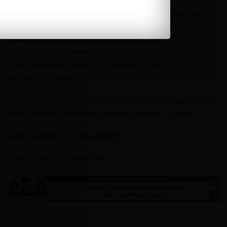
capter leur attention.
Encore une fois, il ne faut pas tomber dans l’extrême en
fixant votre interlocuteur, la situation pourrait devenir
gênante et mettrait tout le monde mal à l’aise.
Vous pouvez également hocher la tête afin de montrer que
vous êtes attentif et que vous retenez ce que votre
interlocuteur vous dit.
Sources : https://www.directemploi.com/conseil/page?id=44
https://espresso-jobs.com/conseils-carriere/7-etapes
Lucien DAKISSAGA (Stagiaire)
(Visited 1 times, 1 visits today)