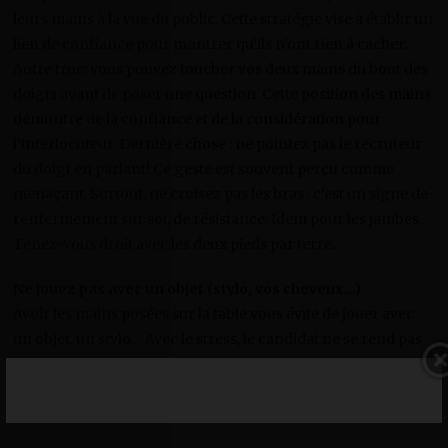
leurs mains à la vue du public. Cette stratégie vise à établir un
lien de confiance pour montrer qu’ils n’ont rien à cacher.
Autre truc: vous pouvez toucher vos deux mains du bout des
doigts avant de poser une question. Cette position des mains
démontre de la confiance et de la considération pour
l’interlocuteur. Dernière chose : ne pointez pas le recruteur
du doigt en parlant! Ce geste est souvent perçu comme
menaçant. Surtout, ne croisez pas les bras : c’est un signe de
renfermement sur soi, de résistance. Idem pour les jambes.
Tenez-vous droit avec les deux pieds par terre.
Ne jouez pas avec un objet (stylo, vos cheveux…)
Avoir les mains posées sur la table vous évite de jouer avec
un objet, un stylo… Avec le stress, le candidat ne se rend pas
nécessairement compte qu’il tripote tout ce qu’il y a autour
de lui. Jouer avec des objets renvoie un signal très négatif de
perte de confiance en soi, d’anxiété.