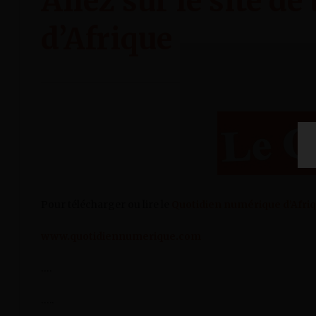
Allez sur le site 
d’Afrique
Pour télécharger ou lire le
Quotidien numérique d’Afri
www.quotidiennumerique.com
….
…..