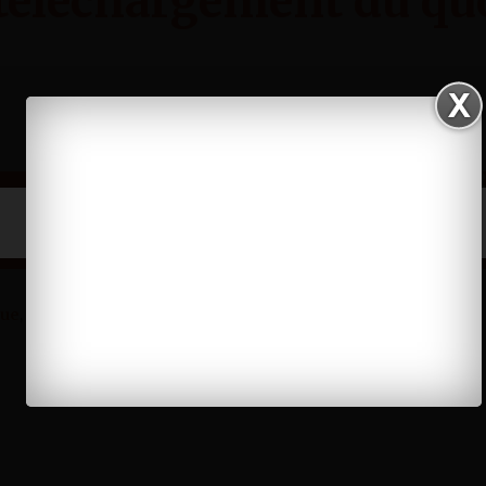
de téléchargement du q
que
, vous pouvez aller sur les sites suivants: