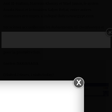
Assi El-Hallani, Marwan Khoury et Wael Jassar, le syrien
Assala Nasri et le tunisien Saber Rebai, entre autres
chanteurs et troupes, a indiqué dailynewsegypt.com.
Six scènes accueilleront les événements, El-Gomhoreya et
les Théâtres de Musique Arabe ainsi que la Fontaine et les
Petits théâtres de l’Opéra du Caire au Caire et l’Opéra
Damanhour à Beheira, en plus de la Bibliotheca Alexandrina
pour la première fois.
Lucien DAKISSAGA
(Visited 1 times, 1 visits today)