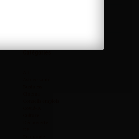
Catégories
Art
Astuce santé
Business
Cinéma
Conseils emplois
Covid-19
Culture
Découverte
DP
Economie