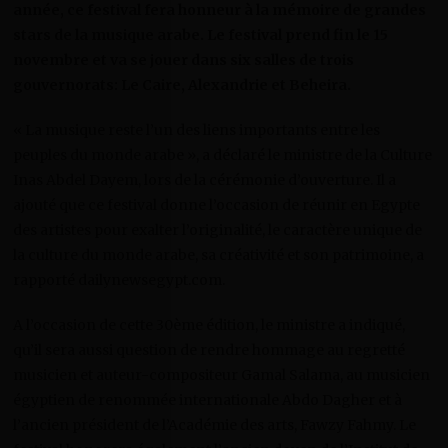
année, ce festival fera honneur à la mémoire de grandes
stars de la musique arabe. Le festival prend fin le 15
novembre et va se jouer dans six salles de trois
gouvernorats: Le Caire, Alexandrie et Beheira.
« La musique reste l’un des liens importants entre les
peuples du monde arabe », a déclaré le ministre de la Culture
Inas Abdel Dayem, lors de la cérémonie d’ouverture. Il a
ajouté que ce festival donne l’occasion de réunir en Egypte
des artistes pour exalter l’originalité, le caractère unique de
la culture du monde arabe, sa créativité et son patrimoine, a
rapporté dailynewsegypt.com.
A l’occasion de cette 30ème édition, le ministre a indiqué,
qu’il sera aussi question de rendre hommage au regretté
musicien et auteur-compositeur Gamal Salama, au musicien
égyptien de renommée internationale Abdo Dagher et à
l’ancien président de l’Académie des arts, Fawzy Fahmy. Le