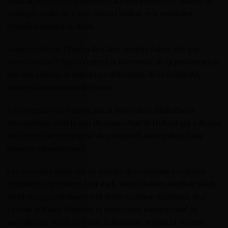
festival honorera également l’ancien doyen de l’Institut de
musique arabe du Caire, Ashraf Heikal, et le musicien
égyptien Khaled Al-Amir.
Selon le chef de l’Opéra du Caire, Magdy Saber, cité par
notre source, l’Opéra restera la forteresse de la préservation
des arts sérieux et restera un défenseur de la créativité,
même si les normes diffèrent.
A l’ouverture du festival, sur la scène de la Bibliotheca
Alexandrina, c’est la star libanaise Assi El-Hellani qui a donné
un concert accompagné du groupe El-Hefny dirigé par
Maestro Ahmed Amer.
Les concerts mettront en vedette des chanteurs vedettes
comme les égyptiens Afaf Radi, Hany Shaker, Medhat Saleh,
Ali El-Haggar, Mohamed El-Helw, Carmen Suleiman, Mai
Farouk et Nadia Mostafa, la marocaine Samira Saed, la
saoudienne Abadi Al-Johar, la libanaise Majida El-Roumi ,