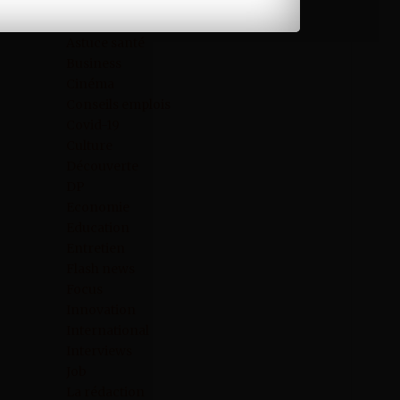
Art
Astuce santé
Business
Cinéma
Conseils emplois
Covid-19
Culture
Découverte
DP
Economie
Education
Entretien
Flash news
Focus
Innovation
International
Interviews
Job
La rédaction