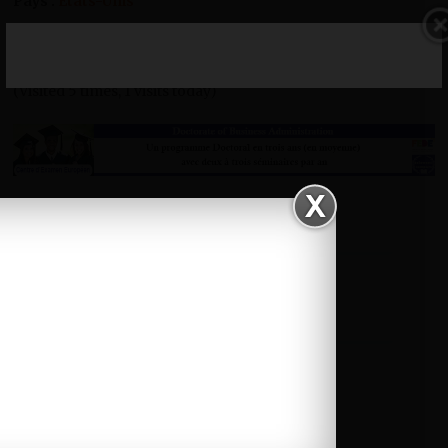
Pays :
Etats-Unis
Position en 2012 :
8e
(Visited 5 times, 1 visits today)
Catégories