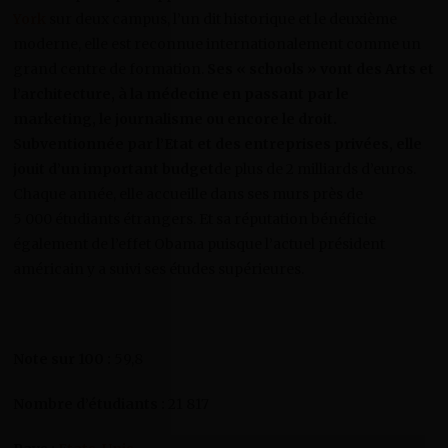
York
sur deux campus, l’un dit historique et le deuxième
moderne, elle est reconnue internationalement comme un
grand centre de formation.
Ses « schools » vont des Arts et
l’architecture, à la médecine en passant par le
marketing, le journalisme ou encore le droit.
Subventionnée par l’Etat et des entreprises privées, elle
jouit d’un important budget
de plus de 2 milliards d’euros.
Chaque année, elle accueille dans ses murs près de
5 000 étudiants étrangers. Et sa réputation bénéficie
également de l’effet Obama puisque l’actuel président
américain y a suivi ses études supérieures.
Note sur 100 :
59,8
Nombre d’étudiants :
21 817