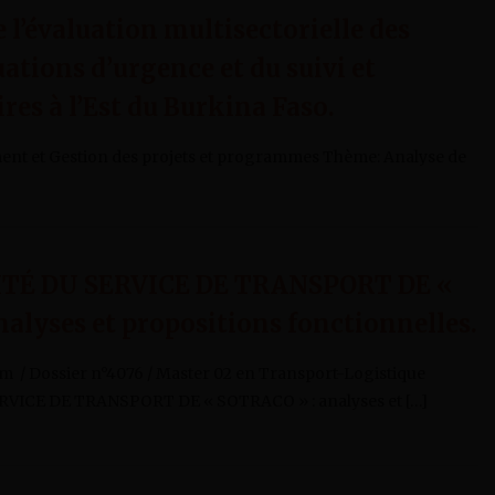
 l’évaluation multisectorielle des
ations d’urgence et du suivi et
es à l’Est du Burkina Faso.
ent et Gestion des projets et programmes Thème: Analyse de
ITÉ DU SERVICE DE TRANSPORT DE «
alyses et propositions fonctionnelles.
/ Dossier n°4076 / Master 02 en Transport-Logistique
VICE DE TRANSPORT DE « SOTRACO » : analyses et […]