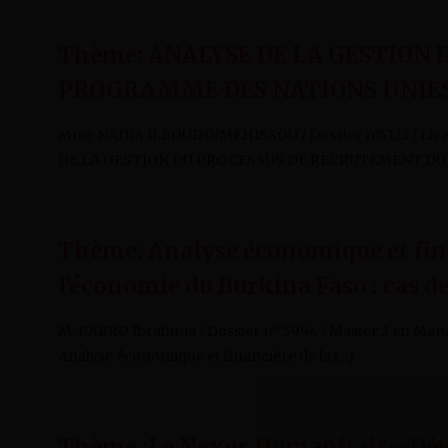
Thème: ANALYSE DE LA GESTION
PROGRAMME DES NATIONS UNIES
Mme NADIA ILBOUDO/MEHISSOU / Dossier n°4123 / Lic
DE LA GESTION DU PROCESSUS DE RECRUTEMENT DU
Thème: Analyse économique et fina
l’économie du Burkina Faso : cas d
M. BARRO Ibrahima / Dossier n° 5994 / Master 2 en Ma
Analyse économique et financière de la […]
Thème :Le Nexus Humanitaire-Déve