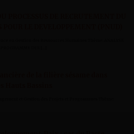
 DU PROCESSUS DE RECRUTEMENT DU
 POUR LE DEVELOPPEMENT (PNUD)
ence en Gestion des Ressources Humaines Thème: ANALYSE
 PROGRAMME DES […]
ncière de la filière sésame dans
es Hauts Bassins
nagement et Gestion des Projets et Programmes Thème:
loppement-Paix : cas du Pacte