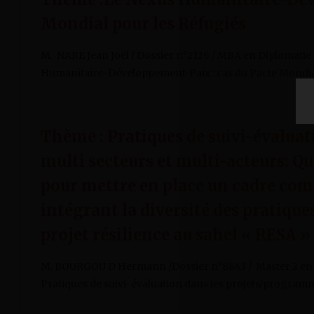
Mondial pour les Réfugiés
M. NARE Jean Joël / Dossier n°2126 / MBA en Diplomatie
Humanitaire-Développement-Paix : cas du Pacte Mondia
Thème : Pratiques de suivi-évalua
multi secteurs et multi-acteurs: Q
pour mettre en place un cadre com
intégrant la diversité des pratique
projet résilience au sahel « RESA »
M. BOURGOU D Hermann /Dossier n°8843 / Master 2 en S
Pratiques de suivi-évaluation dans les projets/programm