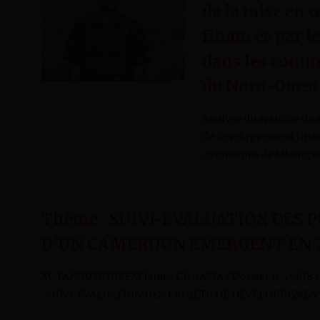
de la mise en 
financés par l
dans les comm
du Nord-Oues
Analyse du système de s
de développement financ
communes de Mbengwi e
Thème : SUIVI-EVALUATION DES 
D’UN CAMEROUN EMERGENT EN 2
M. TANGUMONKEM James CHAAMA / Dossier n° : 9618 / M
: SUIVI-EVALUATION DES PROJETS DE DEVELOPPEMENT