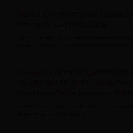
Thème: LES PROJETS DE FINANCE
DONNEES : CAS DE ProFinA
TADIE FONKOUA Denis Chrislain /Dossier n°8881/ M
Thème: LES PROJETS DE FINANCEMENT AGRICOLE ET L
Thème :ANALYSE DE L’APPROCHE 
ŒUVRE DES PROJETS : Cas du Projet
Fonctionnelle des Femmes – éditi
M. ADIKA Yawo / Dossier n° 7869 / Master 2 en Managem
l’approche participative dans […]