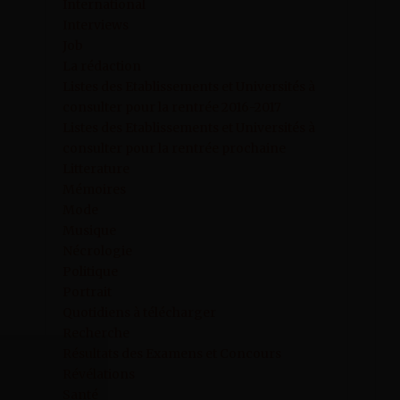
International
Interviews
Job
La rédaction
Listes des Etablissements et Universités à
consulter pour la rentrée 2016-2017
Listes des Etablissements et Universités à
consulter pour la rentrée prochaine
Litterature
Mémoires
Mode
Musique
Nécrologie
Politique
Portrait
Quotidiens à télécharger
Recherche
Résultats des Examens et Concours
Révélations
Santé