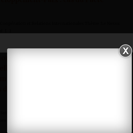
 Coopération et Relations Internationales Thème :Le Nexus
l […]
tion dans les projets/programmes
uelle méthodologie opérationnelle
mun de suivi-évaluation efficace
s des différents partenaires? Cas du
uivi Évaluation des Projets et Programmes Thème :
es multi […]