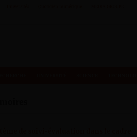
Universités
Quotidien numérique
MEDIA GROUPE
ECHERCHE
UNIVERSITÉ
SCIENCE
TECHNOLO
moires
tème de suivi-évaluation dans le cadre