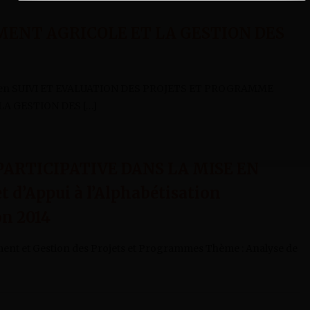
MENT AGRICOLE ET LA GESTION DES
BA en SUIVI ET EVALUATION DES PROJETS ET PROGRAMME
A GESTION DES […]
PARTICIPATIVE DANS LA MISE EN
 d’Appui à l’Alphabétisation
on 2014
ent et Gestion des Projets et Programmes Thème : Analyse de