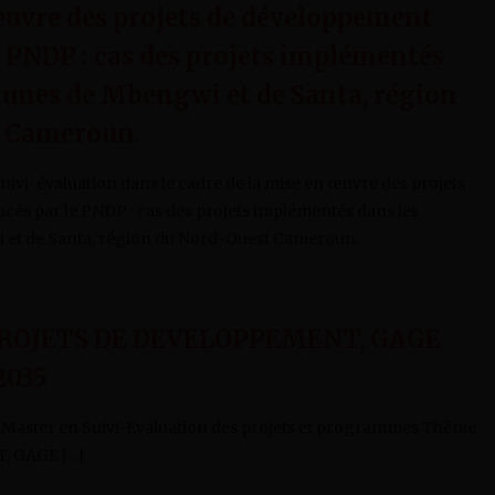
œuvre des projets de développement
e PNDP : cas des projets implémentés
unes de Mbengwi et de Santa, région
t Cameroun.
uivi-évaluation dans le cadre de la mise en œuvre des projets
és par le PNDP : cas des projets implémentés dans les
t de Santa, région du Nord-Ouest Cameroun.
PROJETS DE DEVELOPPEMENT, GAGE
035
aster en Suivi-Evaluation des projets et programmes Thème
, GAGE […]