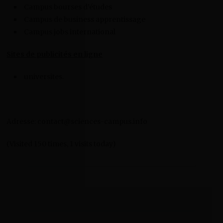
Campus bourses d’études
Campus de business apprentissage
Campus jobs international
Sites de publicités en ligne
universites.
Adresse: contact@sciences-campus.info
(Visited 150 times, 1 visits today)