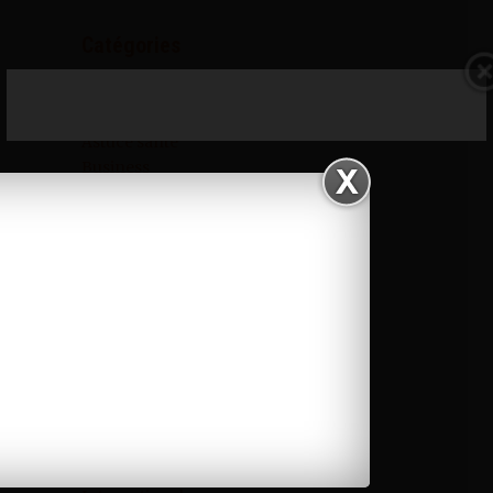
Catégories
Art
Astuce santé
Business
Cinéma
Conseils emplois
Covid-19
Culture
Découverte
DP
Economie
Education
Entretien
Flash news
Focus
Innovation