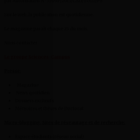
par Autorisation N°5509P/2013/CAO/TGI.O/PF.
Sur le web, la publication est quotidienne.
Le magazine paraît chaque 25 du mois.
Nous contacter
Le groupe Sciences-Campus
Presse:
Magazine
News quotidien
Dossiers exclusifs
Mémoires et thèses de Doctorat
Micro-blogging, Sites de réseautage et de recherche:
Espace étudiants (réseau social)