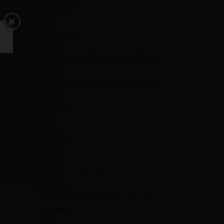
International
Interviews
Job
La rédaction
Listes des Etablissements et Universités à
consulter pour la rentrée 2016-2017
Listes des Etablissements et Universités à
consulter pour la rentrée prochaine
Litterature
Mémoires
Mode
Musique
Nécrologie
Politique
Portrait
Quotidiens à télécharger
Recherche
Résultats des Examens et Concours
Révélations
Santé