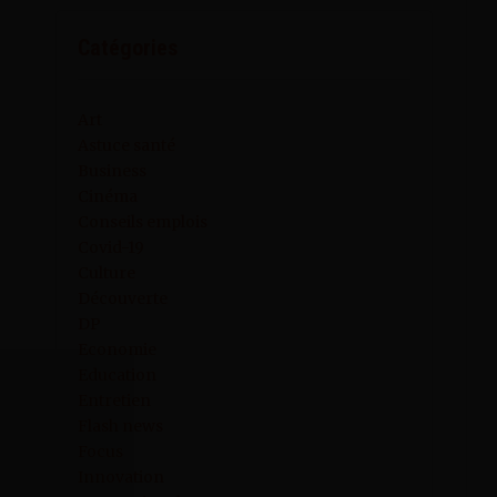
Catégories
Art
Astuce santé
Business
Cinéma
Conseils emplois
Covid-19
Culture
Découverte
DP
Economie
Education
Entretien
Flash news
Focus
Innovation