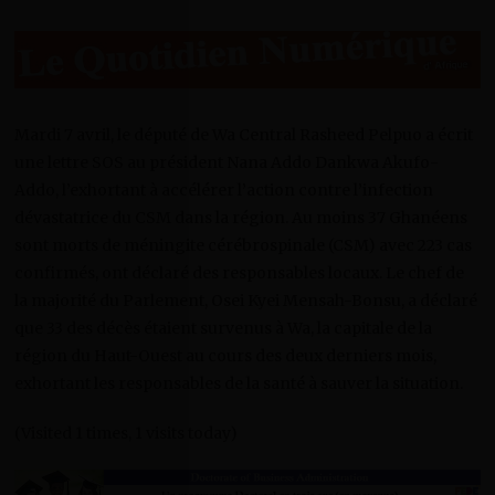
Mardi 7 avril, le député de Wa Central Rasheed Pelpuo a écrit
une lettre SOS au président Nana Addo Dankwa Akufo-
Addo, l’exhortant à accélérer l’action contre l’infection
dévastatrice du CSM dans la région. Au moins 37 Ghanéens
sont morts de méningite cérébrospinale (CSM) avec 223 cas
confirmés, ont déclaré des responsables locaux. Le chef de
la majorité du Parlement, Osei Kyei Mensah-Bonsu, a déclaré
que 33 des décès étaient survenus à Wa, la capitale de la
région du Haut-Ouest au cours des deux derniers mois,
exhortant les responsables de la santé à sauver la situation.
(Visited 1 times, 1 visits today)