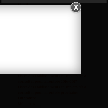
Culture
Découverte
DP
Economie
Education
Entretien
Flash news
Focus
Innovation
International
Interviews
Job
La rédaction
Listes des Etablissements et Universités à
consulter pour la rentrée 2016-2017
Listes des Etablissements et Universités à
consulter pour la rentrée prochaine
Litterature
Mémoires