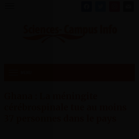
facebook
twitter
instagram
mail
MENU
Ghana : La méningite
cérébrospinale tue au moins
37 personnes dans le pays