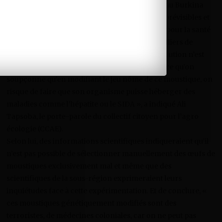
activistes de la protection de l’environnement au Burkina
Faso. Selon eux, il y a à coup sûr des risques imprévisibles et
irréversibles de ces manipulations génétiques pour la santé
et l’environnement. « Certes, le palu fait des milliers de
victimes, seulement nous pensons que cette solution n’est
pas la meilleure. C’est un sauveur inconnu, parce qu’on
soupçonne qu’en modifiant le jeu nôme de ce moustique, on
risque de faire que son organisme puisse héberger des
maladies comme l’hépatite ou le SIDA », a indiqué Ali
Tapsoba, le porte-parole du collectif citoyen pour l’agro
écologie (CCAE).
Selon lui, des informations scientifiques indiqueraient qu’il
n’est pas possible de sélectionner manuellement des œufs de
moustiques exclusivement mal et même que des
scientifiques de la sous-région exprimeraient leurs
inquiétudes face à cette expérimentation. Et de conclure, «
ces moustiques génétiquement modifiés sont des
terroristes, de médecines coloniales, car on ne peut pas