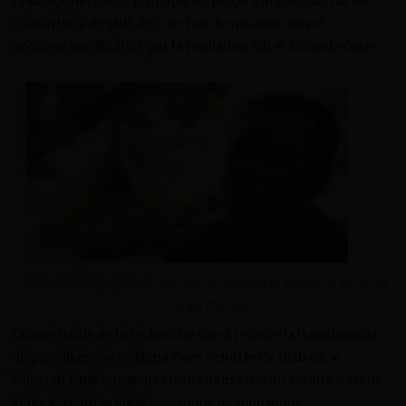
Diakité, Chercheur principal du projet Target Malaria, un
consortium de plus de 150 chercheurs africains et
occidentaux, financé par la fondation Bill et Melinda Gates .
Dr Abdoulaye Diakité, chercheur, Chercheur principal du projet
« Target Malaria »
L’étape finale de la recherche vise à réduire la transmission
du paludisme au Burkina Faso. Selon le Dr Diabaté, «
l’objectif final que nous visons dans cinq ou six ans, c’est de
venir avec un produit spécifique de moustique