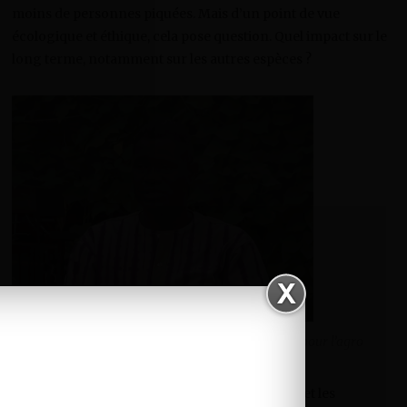
moins de personnes piquées. Mais d’un point de vue
écologique et éthique, cela pose question. Quel impact sur le
long terme, notamment sur les autres espèces ?
Ali Tapsoba, le porte-parole du collectif citoyen pour l’agro
écologie (CCAE)
C’est l’inquiétude partagée par la société civile et les