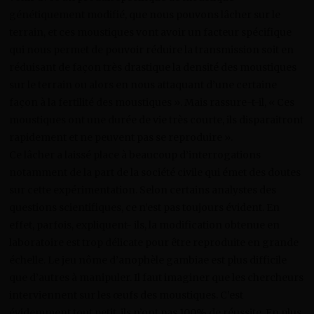
génétiquement modifié, que nous pouvons lâcher sur le
terrain, et ces moustiques vont avoir un facteur spécifique
qui nous permet de pouvoir réduire la transmission soit en
réduisant de façon très drastique la densité des moustiques
sur le terrain ou alors en nous attaquant d’une certaine
façon à la fertilité des moustiques ». Mais rassure-t-il, « Ces
moustiques ont une durée de vie très courte, ils disparaitront
rapidement et ne peuvent pas se reproduire ».
Ce lâcher a laissé place à beaucoup d’interrogations
notamment de la part de la société civile qui émet des doutes
sur cette expérimentation. Selon certains analystes des
questions scientifiques, ce n’est pas toujours évident. En
effet, parfois, expliquent- ils, la modification obtenue en
laboratoire est trop délicate pour être reproduite en grande
échelle. Le jeu nôme d’anophèle gambiae est plus difficile
que d’autres à manipuler. Il faut imaginer que les chercheurs
interviennent sur les œufs des moustiques. C’est
évidemment tout petit, ils n’ont pas 100% de réussite. En plus,