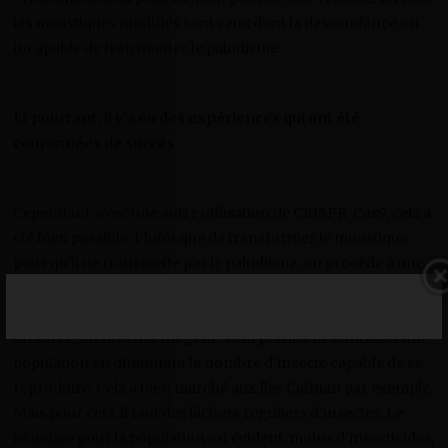
les moustiques modifiés sont ceux dont la descendance est
incapable de transmettre le paludisme.
Et pourtant, il y’a eu des expériences qui ont été
couronnées de succès
Cependant, avec une autre utilisation de CRISPR-Cas9, cela a
été bien possible. Plutôt que de transformer le moustique
pour qu’il ne transmette pas le paludisme, on procède à une
éradication de l’insecte. C’est ce qu’on appelle le forçage
génétique. Contrairement aux lois classiques de l’hérédité,
on force, on favorise un gène. Cela permet de contrôler une
population en diminuant le nombre d’insecte capable de se
reproduire. Cela a bien marché aux Îles Caïman par exemple.
Mais pour cela, il faut des lâchers réguliers d’insectes. Le
bénéfice pour la population est évident, moins d’insecticides,