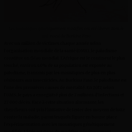
Les moustiques génétiquement modifiés ont été libérés dans le
sud-ouest du Burkina Faso
Avec un million de victimes chaque année selon
l’organisation mondiale de la santé (OMS), le paludisme
constitue un fléau mondial. L’Afrique est le continent le plus
touché, environ 40% de sa population est exposée au
paludisme, transmis par les moustiques de plus en plus
résistants aux insecticides. Au Burkina Faso, le paludisme est
l’une des premières causes de mortalité. En 2017, selon
l’OMS, le pays a enregistré plus de 7 millions d’infections et
27 000 décès. Face à cette situation alarmante, les
chercheurs ont pris l’initiative de tester des moyens de lutte
contre la maladie, parmi lesquels figure en bonne place
l’expérimentation avec les moustiques génétiquement
modifiés. L’idée est donc de modifier génétiquement