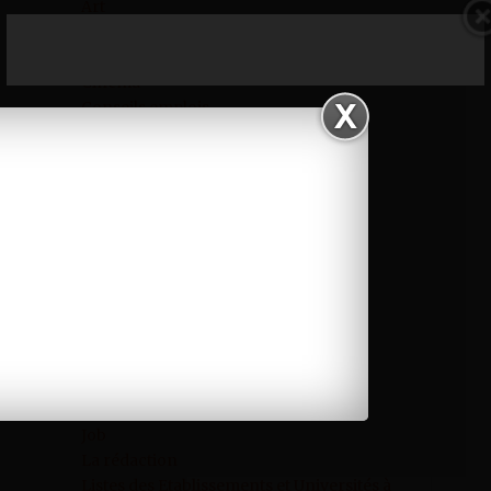
Art
Astuce santé
Business
Cinéma
Conseils emplois
Covid-19
Culture
Découverte
DP
Economie
Education
Entretien
Flash news
Focus
Innovation
International
Interviews
Job
La rédaction
Listes des Etablissements et Universités à