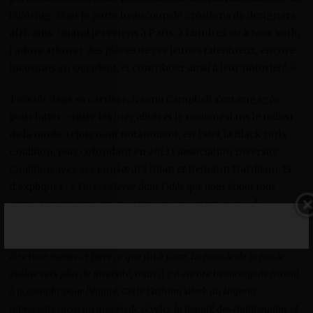
tailoring. Mais je porte beaucoup de créations de designers
africains. Quand je reviens à Paris, à Londres ou à New York,
j’adore arborer des pièces de ces jeunes talentueux, encore
inconnus en Occident, et contribuer ainsi à leur notoriété.»
Très tôt dans sa carrière, Naomi Campbell s’est engagée
pour lutter contre les inégalités et le racisme dans le milieu
de la mode, rejoignant notamment, en 1989, la Black Girls
Coalition, puis cofondant en 2013 l’association Diversity
Coalition avec ses consœurs Iman et Bethann Hardison. Et
d’expliquer : «
J’ai été élevée dans l’idée que nous étions tous
égaux. Je ne pouvais pas me taire, on a pourtant essayé de
contrecarrer mes projets, mais rien, ni personne, ne m’a jamais
arrêtée. Je ne cherche pas à convaincre les ignorants, je cherche à
être moi-même et faire ce que j’ai à faire. Le monde de la mode
évolue vers plus de diversité, mais il y a encore beaucoup de travail
à accomplir pour l’équité. Cette Fashion Week au Nigeria
représente aussi un moyen de révéler la beauté des mannequins et