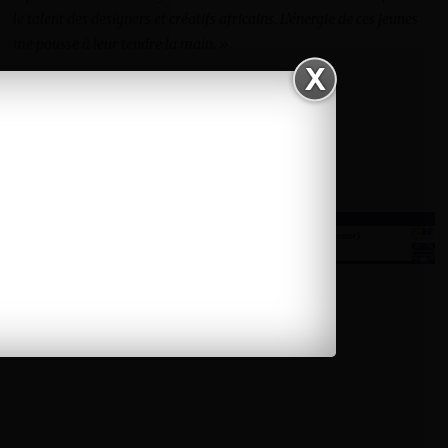
le talent des designers et créatifs africains. L’énergie de ces jeunes
me pousse à leur tendre la main.
»
Sources
: joursdafrique.org, Madame Figaro
Fatimata COMPAORE
(Visited 1 times, 1 visits today)