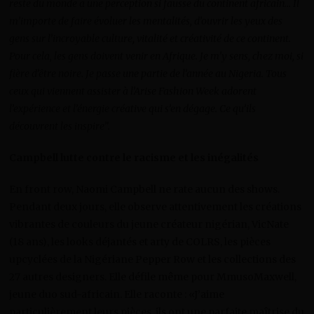
reste du monde a une perception si fausse du continent africain… Il
m’importe de faire évoluer les mentalités, d’ouvrir les yeux des
gens sur l’incroyable culture, vitalité et créativité de ce continent.
Pour cela, les gens doivent venir en Afrique. Je m’y sens, chez moi, si
fière d’être noire. Je passe une partie de l’année au Nigeria. Tous
ceux qui viennent assister à l’Arise Fashion Week adorent
l’expérience et l’énergie créative qui s’en dégage. Ce qu’ils
découvrent les inspire”.
Campbell lutte contre le racisme et les inégalités
En front row, Naomi Campbell ne rate aucun des shows.
Pendant deux jours, elle observe attentivement les créations
vibrantes de couleurs du jeune créateur nigérian, VicNate
(18 ans), les looks déjantés et arty de COLRS, les pièces
upcyclées de la Nigériane Pepper Row et les collections des
27 autres designers. Elle défile même pour MmusoMaxwell,
jeune duo sud-africain. Elle raconte : «J’aime
particulièrement leurs pièces, ils ont une parfaite maîtrise du