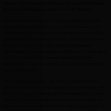
rendez-vous de la mode, il permet de soutenir l’industrie
de la mode au Nigeria et dans le reste de l’Afrique.
Lancée au début des années 2000 par Nduka Obaigbena,
influent patron de médias locaux et internationaux avec
lequel Naomi œuvre depuis 2008 à promouvoir les créatifs
africains en Europe et aux États-Unis , Arise met à l’honneur
la vitalité de la mode africaine. Mais depuis trois ans,
l’événement a pris une ampleur inédite grâce à l’implication
de Naomi Campbell, qui convoque toute l’aristocratie
mondiale de la mode en Afrique, afin de faire rayonner les
talents émergents.
Miss Campbell témoigne : “
Au début, je participais en tant
qu’invitée spéciale. Mais progressivement, j’ai ressenti l’envie et le
besoin de m’engager davantage dans cette aventure, que ce soit au
niveau de la production ou du casting, mais aussi en invitant des
personnes influentes de l’industrie de la mode à Lagos, dit-elle. Le