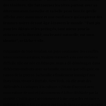
des ténèbres. Elle fait tourner les têtes partout avec sa
détermination farouche et sa belle peau foncée qu’elle
affiche avec assurance et une confiance qui inspirent des
femmes noires de tout âge à travers le monde. “Tant pis
pour les diktats et les préjugés, tant mieux pour la
richesse et la diversité, ma beauté naturelle, est mon
identité”, se lâche-t-elle.
Originaire du Sud-Soudan, un pays coutumier des conflits
intercommunautaires, Nyakim Gatwech a eu une enfance
difficile. Elle est née en Éthiopie, mais a dû déménager dans
différents endroits avec sa famille, en tant que réfugiée, en
raison de la guerre. Sa famille a finalement immigré aux
États-Unis, vivant à Buffalo, New York, où elle avait des
difficultés à s’adapter à la culture. « J’étais d’accord avec
mon estime de moi et j’ai commencé à être déchirée par la
société. C’est là que j’ai commencé à me regarder en face »,
indique-t-elle. « Est-ce que je me fonds dans ce que la société