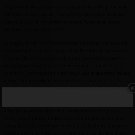
“Dans un monde qui essaie tous les jours de nous dire que nous ne
représentons pas la beauté, je tiens à rappeler à toutes les petites
filles et femmes noires qu’elles sont magnifiques, intelligentes,
courageuses et bien plus encore”
Engagée, elle se bat désormais pour faire la promotion de la
richesse culturelle de son pays et invite toutes les personnes
victimes de harcèlement, racisme ou moquerie à briser le
silence pour stopper ce genre de comportements dans la
société. « Il faut apprendre à s’aimer. Si je m’aime moi-même,
ce que les autres disent ne m’atteindra pas. A cet effet, ils
finiront, éventuellement, par se lasser et s’arrêter d’eux-
mêmes », avait-elle partagé dans une vidéo sur les réseaux
sociaux. Sa détermination à réussir dans le milieu de la mode
a fini par payer. Sa différence est devenue sa force. Sur
Instagram, Nyakim compte une communauté de 969 000
abonnés et est devenue un véritable “Role Model”, inspirant
des femmes noires du monde entier, ce dont elle a toujours