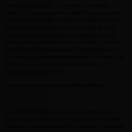
considère comme beau ? », s’est interrogée Nyakim
Gatwech. Ce qui aurait pu être considéré comme un frein
par les autres, sera utilisé par Gatwech comme le facteur
propulseur de son parcours au rang de conte de fée : la
couleur très foncée de sa peau. Son déménagement à
Minneapolis sera une aubaine pour sa carrière. C’est à cette
période que le sublime mannequin reprend confiance en
elle, aidée par la mentalité des habitants qui l’acceptent telle
qu’elle est, après des années de body shaming et de
moquerie sur son teint foncé.
L’amour du mannequinat, malgré les préjugés
.
Trois ans plus tard, après son arrivée au Etats-unis, elle
participe à un défilé de mode local qui fait naître en elle la
passion pour le mannequinat. Elle captive par la couleur de