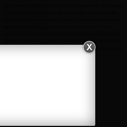
rêvé. Selon Celebrity How, en 2020, la valeur nette de Nyakim
Gatwech était de 4 millions de dollars (plus de 2,1 milliards
FCFA), grâce aux avenants et aux accords d’ambassadeurs
de marque avec de grandes entreprises comme Fashion
Nova. Alors, la prochaine fois que vous aurez envie de vous
blanchir votre peau, pensez à Nyakim Gatwech, car, elle est la
preuve vivante que la peau noire est l’idéale d’une beauté qui
n’envie pas les autres.
Sources :
https://www.afrik.com/
Accueil