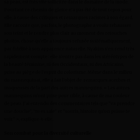
sa peau, est très vite sollicitée dans le domaine de la mode.
Pourtant ce chemin de gloire n’a pas été de tout repos pour
elle, à cause des critiques et remarques racistes à son égard.
Elle raconte que, parfois, le photographe a voulu rehausser
son teint et le rendre plus clair au moment des retouches
photos, chose qu’elle a toujours refusée systématiquement,
par fidélité à son apparence naturelle. Nyakim s’en rend très
rapidement compte : elle n’entre pas dans les stéréotypes de
la beauté féminine, ni des Occidentaux, ni des Africains,
prise au piège de l’esprit du colorisme. Même dans le milieu
du mannequinat, elle a fait l’objet de remarques acerbes et
moqueuses de la part des autres mannequins. « Les autres
mannequins m’ont prise pour cible, à cause de ma couleur
de peau. J’ai entendu des commentaires tels que “va prendre
une douche”, “tu es sale” et “souris, histoire qu’on puisse te
voir” », explique-t-elle.
Son combat pour la diversité culturelle