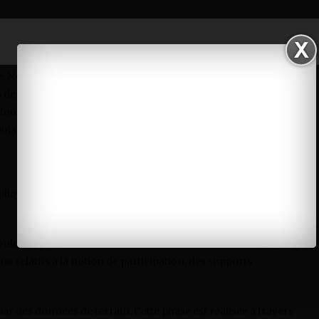
l faut mettre en place pour permettre aux populations de
éveloppement afin d’obtenir des résultats qui répondent
i l’atteinte des résultats assignés aux projets est intimement
vre. Notre questionnement abordera aussi l’implication de tous
on des objectifs des projets. Nous nous poserons en outre la
 à toutes les étapes. Nous nous demanderons enfin quels sont les
pulations.
liquant la revue documentaire et les méthodes quantitative et
nique) a été effectuée à partir des documents stratégiques en
 relatifs à la notion de participation, des supports
ar des données de terrain. Cette phase est réalisée à travers