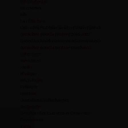
International
Interviews
Job
La rédaction
Listes des Etablissements et Universités à
consulter pour la rentrée 2016-2017
Listes des Etablissements et Universités à
consulter pour la rentrée prochaine
Litterature
Mémoires
Mode
Musique
Nécrologie
Politique
Portrait
Quotidiens à télécharger
Recherche
Résultats des Examens et Concours
Révélations
Santé