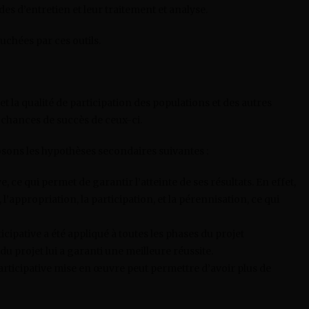
es d’entretien et leur traitement et analyse.
ouchées par ces outils.
et la qualité de participation des populations et des autres
 chances de succès de ceux-ci.
sons les hypothèses secondaires suivantes :
e, ce qui permet de garantir l’atteinte de ses résultats. En effet,
’appropriation, la participation, et la pérennisation, ce qui
ipative a été appliqué à toutes les phases du projet
du projet lui a garanti une meilleure réussite.
articipative mise en œuvre peut permettre d’avoir plus de