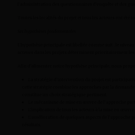
l’administration des questionnaires d’enquête et des guid
Toutes les localités du projet et tous les acteurs ont été t
Ses hypothèses fondamentales
L’hypothèse principale est libellée comme suit : le niveau 
acteurs dans les projets déterminent prioritairement les
Afin d’alimenter notre hypothèse principale, nous propo
La stratégie d’intervention du projet est participativ
cette stratégie combine les approches par la demande, l
constitue un choix stratégique pertinent.
Le mécanisme de mise en œuvre de l’approche partic
L’implication de tous les acteurs à la mise en œuvre 
L’amélioration de quelques aspects de l’approche p
résultats.