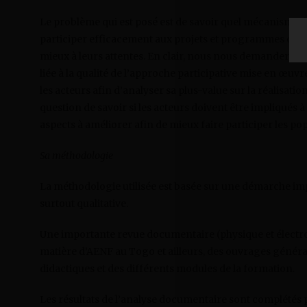
Le problème qui est posé est de savoir quel mécanisme i
participer efficacement aux projets et programmes de d
mieux à leurs attentes. En clair, nous nous demanderons s
liée à la qualité de l’approche participative mise en œu
les acteurs afin d’analyser sa plus-value sur la réalisati
question de savoir si les acteurs doivent être impliqués
aspects à améliorer afin de mieux faire participer les po
Sa méthodologie
La méthodologie utilisée est basée sur une démarche imp
surtout qualitative.
Une importante revue documentaire (physique et électro
matière d’AENF au Togo et ailleurs, des ouvrages généraux
didactiques et des différents modules de la formation.
Les résultats de l’analyse documentaire sont complétés p