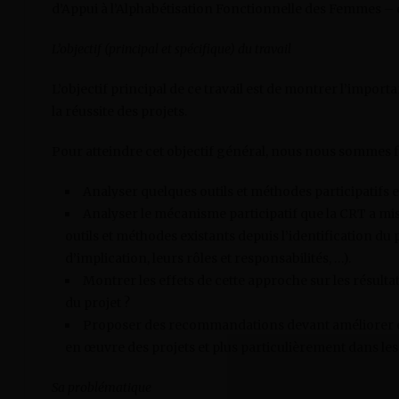
d’Appui à l’Alphabétisation Fonctionnelle des Femmes – 
L’objectif (principal et spécifique) du travail
L’objectif principal de ce travail est de montrer l’import
la réussite des projets.
Pour atteindre cet objectif général, nous nous sommes fix
Analyser quelques outils et méthodes participatifs e
Analyser le mécanisme participatif que la CRT a mi
outils et méthodes existants depuis l’identification du
d’implication, leurs rôles et responsabilités, …).
Montrer les effets de cette approche sur les résultats
du projet ?
Proposer des recommandations devant améliorer et 
en œuvre des projets et plus particulièrement dans les 
Sa problématique