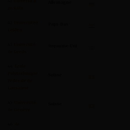
41
Universität
Allemagne
zu Köln
42
Universiteit
Pays-Bas
Leiden
43
Université
Royaume-Uni
de Leeds
44
École
Polytechnique
Suisse
Fédérale de
Lausanne
45
Université
Suisse
de Genève
46
de