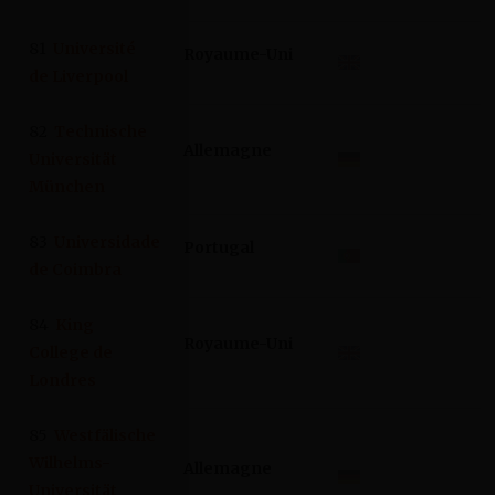
81
Université
Royaume-Uni
de Liverpool
82
Technische
Allemagne
Universität
München
83
Universidade
Portugal
de Coimbra
84
King
Royaume-Uni
College de
Londres
85
Westfälische
Wilhelms-
Allemagne
Universität