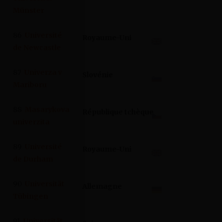
Münster
86
Université
Royaume-Uni
de Newcastle
87
Univerza v
Slovénie
Mariboru
88
Masarykova
République tchèque
univerzita
89
Université
Royaume-Uni
de Durham
90
Universität
Allemagne
Tübingen
91
Universität