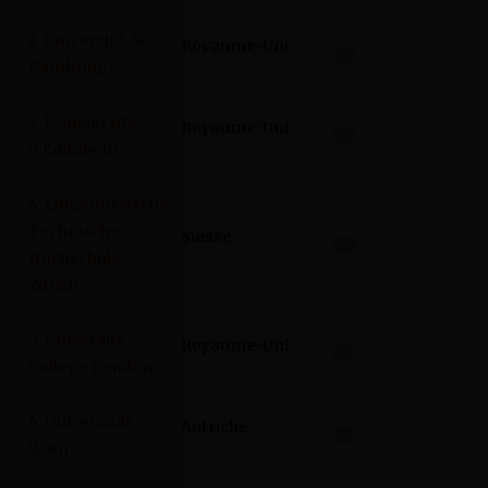
2
Université de
Royaume-Uni
Cambridge
3
L’Université
Royaume-Uni
d’Edimbourg
4
Eidgenössische
Technische
Suisse
Hochschule
Zürich
5
University
Royaume-Uni
College London
6
Universität
Autriche
Wien