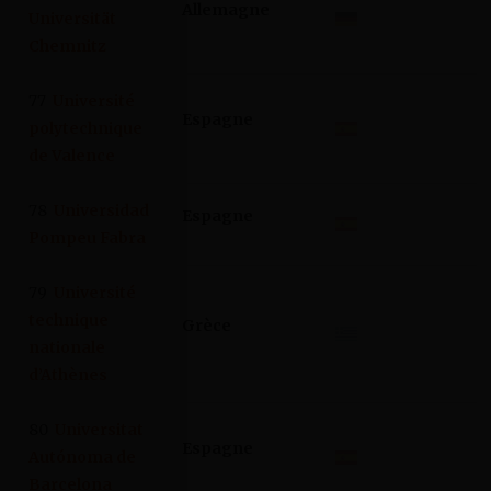
Allemagne
Universität
Chemnitz
77
Université
Espagne
polytechnique
de Valence
78
Universidad
Espagne
Pompeu Fabra
79
Université
technique
Grèce
nationale
d’Athènes
80
Universitat
Espagne
Autónoma de
Barcelona