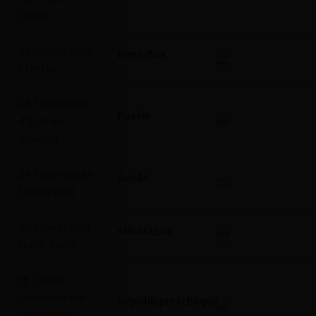
Dublin
27
Universiteit
Pays-Bas
Utrecht
28
Université
Russie
d’Etat de
Moscou
29
Linköpings
Suède
Universitet
30
Universität
Allemagne
Heidelberg
31
Ceské
vysoké Ucení
République tchèque
technické v