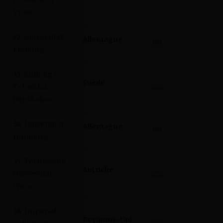
Praze
32
Universität
Allemagne
Freiburg
33
Kungliga
Suède
Tekniska
högskolan
34
Universität
Allemagne
Hamburg
35
Technische
Autriche
Universität
Wien
36
Imperial
Royaume-Uni