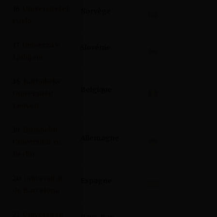
16
Universitetet
Norvège
i Oslo
17
Univerza v
Slovénie
Ljubljani
18
Katholieke
Belgique
Universiteit
Leuven
19
Humboldt-
Allemagne
Universität zu
Berlin
20
Universitat
Espagne
de Barcelona
21
Universiteit
Pays-Bas