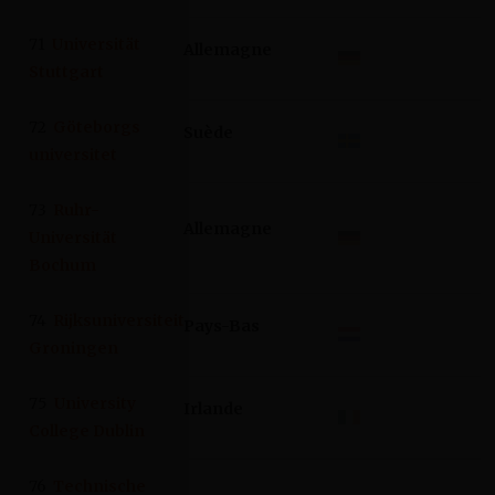
71
Universität
Allemagne
Stuttgart
72
Göteborgs
Suède
universitet
73
Ruhr-
Allemagne
Universität
Bochum
74
Rijksuniversiteit
Pays-Bas
Groningen
75
University
Irlande
College Dublin
76
Technische