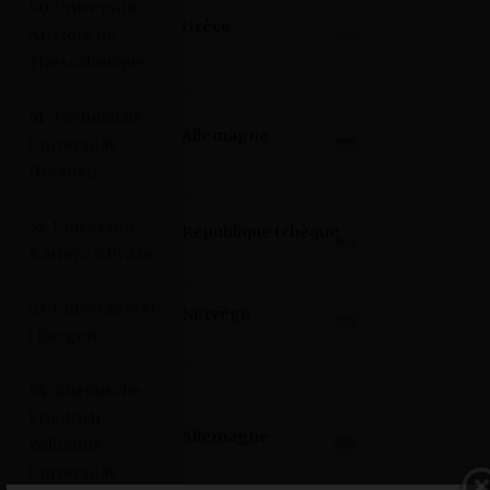
50
Université
Grèce
Aristote de
Thessalonique
51
Technische
Allemagne
Universität
Dresden
52
Univerzita
République tchèque
Karlova v Praze
53
Universitetet
Norvège
i Bergen
54
Rheinische
Friedrich-
Allemagne
Wilhelms-
Universität