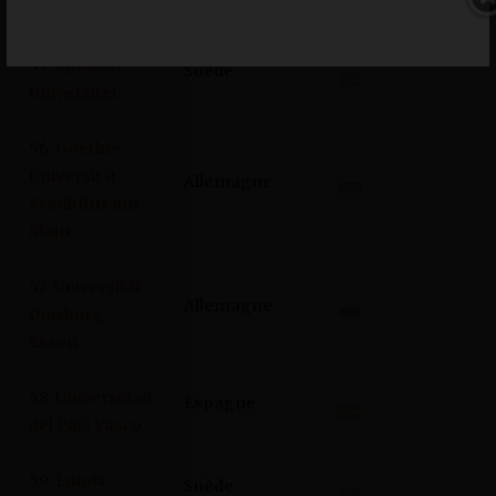
Bonn
55
Uppsala
Suède
Universitet
56
Goethe-
Universität
Allemagne
Frankfurt am
Main
57
Universität
Allemagne
Duisburg-
Essen
58
Universidad
Espagne
del País Vasco
59
Lunds
Suède