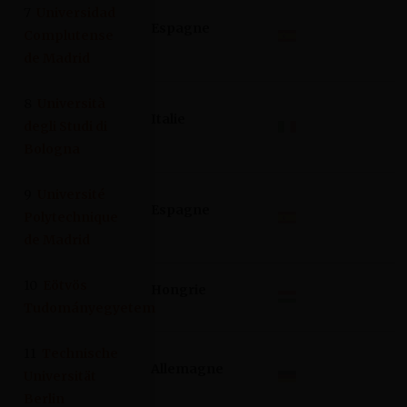
7
Universidad
Espagne
Complutense
de Madrid
8
Università
Italie
degli Studi di
Bologna
9
Université
Espagne
Polytechnique
de Madrid
10
Eötvös
Hongrie
Tudományegyetem
11
Technische
Allemagne
Universität
Berlin