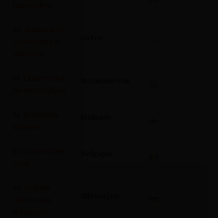
Universitet
60
National et
Grèce
l’Université d
‘Athènes
61
L’Université
Royaume-Uni
de Nottingham
62
Helsingin
Finlande
yliopisto
63
Universiteit
Belgique
Gent
64
Leibniz
Allemagne
Universität
Hannover