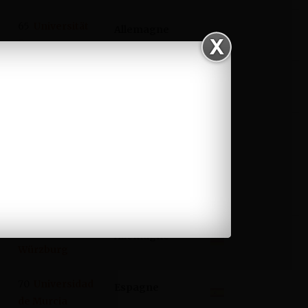
65
Universität
Allemagne
Bremen
66
Uniwersytet
Pologne
Warszawski
67
Københavns
Danemark
Universitet
68
L’Université
Royaume-Uni
de Warwick
69
Universität
Allemagne
Würzburg
70
Universidad
Espagne
de Murcia