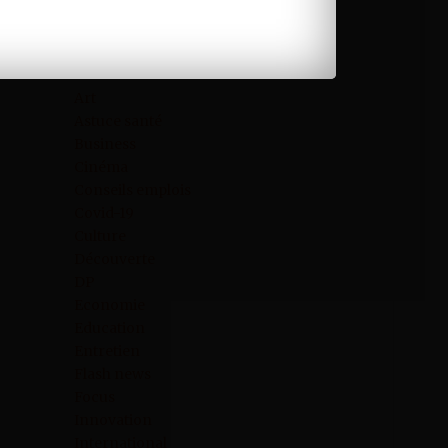
Catégories
Art
Astuce santé
Business
Cinéma
Conseils emplois
Covid-19
Culture
Découverte
DP
Economie
Education
Entretien
Flash news
Focus
Innovation
International