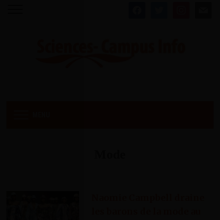
facebook
twitter
instagram
mail
MENU
Mode
Naomie Campbell draine
les barons de la mode au