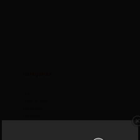
Catégories
Art
Astuce santé
Business
Cinéma
Conseils emplois
Covid-19
Culture