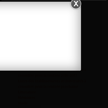
Découverte
DP
Economie
Education
Entretien
Flash news
Focus
Innovation
International
Interviews
Job
La rédaction
Listes des Etablissements et Universités à
consulter pour la rentrée 2016-2017
Listes des Etablissements et Universités à
consulter pour la rentrée prochaine
Litterature
Mémoires
Mode