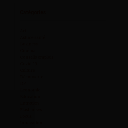
Catégories
Art
Astuce santé
Business
Cinéma
Conseils emplois
Covid-19
Culture
Découverte
DP
Economie
Education
Entretien
Flash news
Focus
Innovation