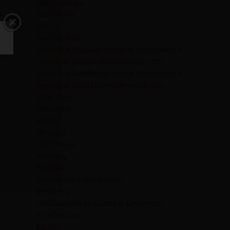
International
Interviews
Job
La rédaction
Listes des Etablissements et Universités à
consulter pour la rentrée 2016-2017
Listes des Etablissements et Universités à
consulter pour la rentrée prochaine
Litterature
Mémoires
Mode
Musique
Nécrologie
Politique
Portrait
Quotidiens à télécharger
Recherche
Résultats des Examens et Concours
Révélations
Santé