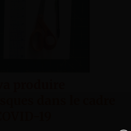
va produire
sques dans le cadre
COVID-19