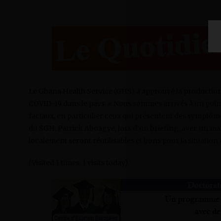
Le Ghana Health Service (GHS) a approuvé la production 
COVID-19 dans le pays. « Nous sommes arrivés à un point
faciaux, en particulier ceux qui présentent des symptôm
du SGH, Patrick Aboagye, lors d’un briefing, avec un ma
localement seront réutilisables et bons pour la situati
(Visited 1 times, 1 visits today)