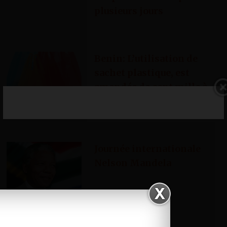
plusieurs jours
Benin: L’utilisation de
sachet plastique, est
amendée de cent mille à
cinq millions
Journée internationale
Nelson Mandela