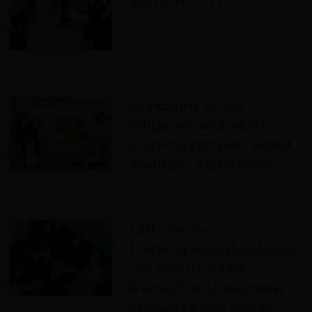
que reste-t-il ?
7e sommet du TAC :
«d’importants sujets
d’intérêt commun seront
abordés», Alpha Barry
Lutte contre
l’immigration clandestin
: La Tunisie refuse
d’accueillir 40 migrants
bloqués en mer depuis