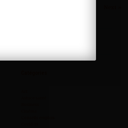
« Previous
Next »
1
2
3
4
…
7
Catégories
Art
Astuce santé
Business
Cinéma
Conseils emplois
Covid-19